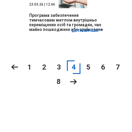
23.03.26 | 12:46
Програма забезпечення
тимчасовим житлом внутрішньо
переміщених осіб та громадян, чиє
майно пошкоджене або зруйноване
ДЕТАЛЬНІШЕ
внаслідок збройної агресії рф
1
2
3
4
5
6
7
8