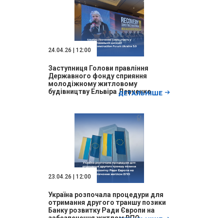
24.04.26 | 12:00
Заступниця Голови правління
Державного фонду сприяння
молодіжному житловому
будівництву Ельвіра Левченко
ДЕТАЛЬНІШЕ
взяла участь у панельній дискусії
Recovery Construction Forum
Ukraine 3.0
23.04.26 | 12:00
Україна розпочала процедури для
отримання другого траншу позики
Банку розвитку Ради Європи на