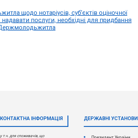
итла щодо нотаріусів, суб’єктів оціночної
ть надавати послуги, необхідні для придбання
 Держмолодьжитла
КОНТАКТНА ІНФОРМАЦІЯ
ДЕРЖАВНI УСТАНОВИ
у т.ч. для споживачів, що
Президент України