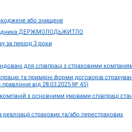
шкоджене або знищене
середника ДЕРЖМОЛОДЬЖИТЛО
у за період 3 роки
ендовані для співпраці з страховими компанія
впрацю та примірні форми договорів страхува
 правління від 28.03.2025 № 45)
 компаній з основними умовами співпраці ста
з реалізації страхових та/або перестрахових