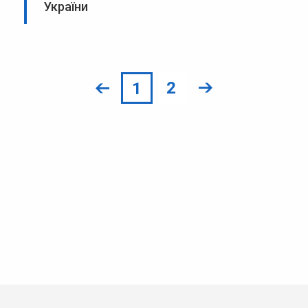
України
2
1