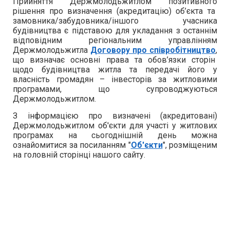
Прийняття Держмолодьжитлом позитивного
рішення про визначення (акредитацію) об’єкта та
замовника/забудовника/іншого учасника
будівництва є підставою для укладання з останнім
відповідним регіональним управлінням
Держмолодьжитла
Договору про співробітництво
,
що визначає основні права та обов’язки сторін
щодо будівництва житла та передачі його у
власність громадян – інвесторів за житловими
програмами, що супроводжуються
Держмолодьжитлом.
З інформацією про визначені (акредитовані)
Держмолодьжитлом об'єкти для участі у житлових
програмах на сьогоднішній день можна
ознайомитися за посиланням "
Об'єкти
", розміщеним
на головній сторінці нашого сайту.