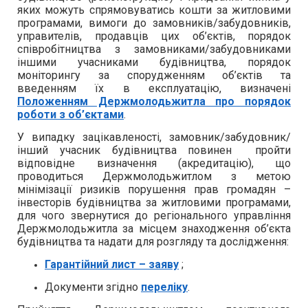
яких можуть спрямовуватись кошти за житловими
програмами, вимоги до замовників/забудовників,
управителів, продавців цих об’єктів, порядок
співробітництва з замовниками/забудовниками
іншими учасниками будівництва, порядок
моніторингу за спорудженням об’єктів та
введенням їх в експлуатацію, визначені
Положенням Держмолодьжитла про порядок
роботи з об’єктами
.
У випадку зацікавленості, замовник/забудовник/
інший учасник будівництва повинен пройти
відповідне визначення (акредитацію), що
проводиться Держмолодьжитлом з метою
мінімізації ризиків порушення прав громадян –
інвесторів будівництва за житловими програмами,
для чого звернутися до регіонального управління
Держмолодьжитла за місцем знаходження об’єкта
будівництва та надати для розгляду та дослідження:
Гарантійний лист – заяву
;
Документи згідно
переліку
.