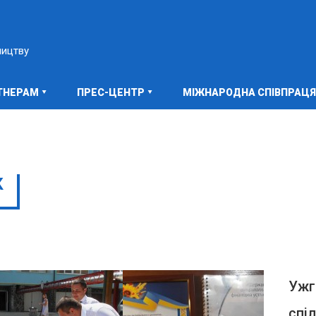
ництву
ТНЕРАМ
ПРЕС-ЦЕНТР
МІЖНАРОДНА СПІВПРАЦЯ
К
ПЕРЕГЛЯНУТИ
Ужг
спі