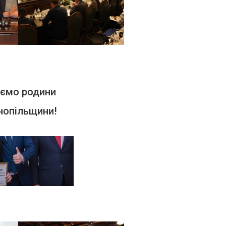
аємо родини
нопільщини!