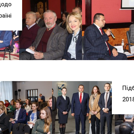
щодо
аїні
ПЕРЕГЛЯНУТИ
Під
201