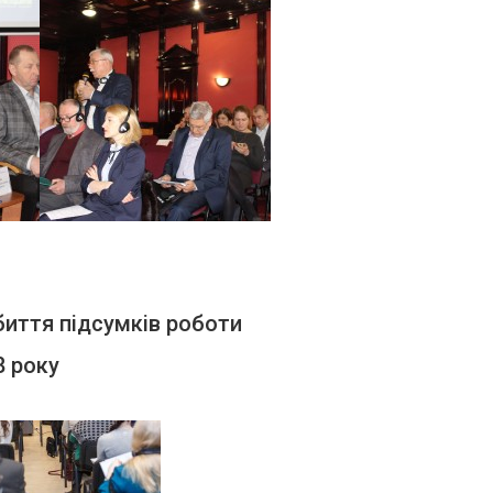
биття підсумків роботи
8 року