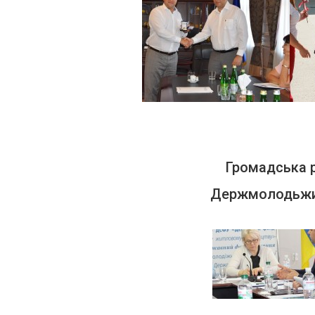
Громадська 
Держмолодьж