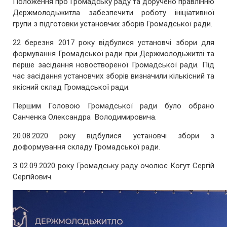
Положення про Громадську раду та доручено правлінню
Держмолодьжитла забезпечити роботу ініціативної
групи з підготовки установчих зборів Громадської ради.
22 березня 2017 року відбулися установчі збори для
формування Громадської ради при Держмолодьжитлі та
перше засідання новоствореної Громадської ради. Під
час засідання установчих зборів визначили кількісний та
якісний склад Громадської ради.
Першим Головою Громадської ради було обрано
Санченка Олександра Володимировича.
20.08.2020 року відбулися установчі збори з
доформування складу Громадської ради.
З 02.09.2020 року Громадську раду очолює Когут Сергій
Сергійович.