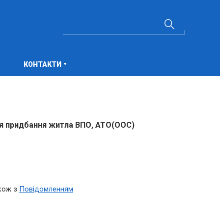
КОНТАКТИ
ля придбання житла ВПО, АТО(ООС)
акож з
Повідомленням