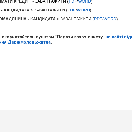
ИМАТИ КРЕДИТ
> ЗАВАНТАЖИТИ (
PDF
/
WORD
)
- КАНДИДАТА
> ЗАВАНТАЖИТИ (
PDF
/
WORD
)
ГРОМАДЯНИНА - КАНДИДАТА
> ЗАВАНТАЖИТИ (
PDF
/
WORD
)
 скористайтесь пунктом "Подати заяву-анкету"
на сайті ві
ління Держмолодьжитла
.