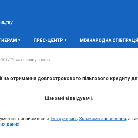
ництву
ТНЕРАМ
ПРЕС-ЦЕНТР
МІЖНАРОДНА СПІВПРАЦЯ
ОС) /
Подати заяву-анкету
ії на отримання довгострокового пільгового кредиту д
Шановні відвідувачі.
ументів, ознайомтесь з
Інструкцією
,
Зразками заповнення
, а т
их даних