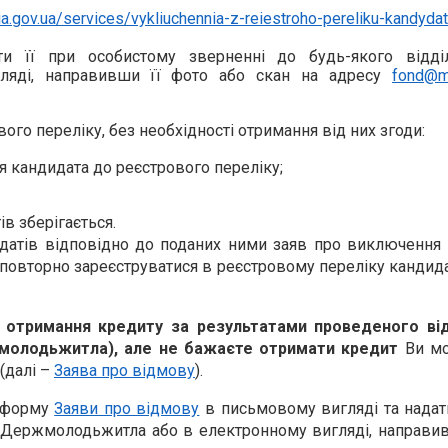
iia.gov.ua/services/vykliuchennia-z-reiestroho-pereliku-kandydat
и її при особистому зверненні до будь-якого відді
ляді, направивши її фото або скан на адресу
fond@m
го переліку, без необхідності отримання від них згоди:
я кандидата до реєстрового переліку;
в зберігається.
идатів відповідно до поданих ними заяв про виключення 
ь повторно зареєструватися в реєстровому переліку кандида
 отримання кредиту за результатами проведеного ві
жмолодьжитла), але не бажаєте отримати кредит
Ви м
(далі –
Заява про відмову
).
у форму
Заяви про відмову
в письмовому вигляді та надат
я Держмолодьжитла або в електронному вигляді, направив