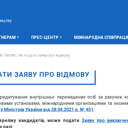
ництву
ТНЕРАМ
ПРЕС-ЦЕНТР
МІЖНАРОДНА СПІВПРАЦЯ
В / МОМ) /
Як подати заяву про відмову
АТИ ЗАЯВУ ПРО ВІДМОВУ
кредитування внутрішньо переміщених осіб за рахунок к
совими установами, міжнародними організаціями та інозе
Міністрів України від 28.04.2021 р. № 451
:
ереліку кандидатів, може подати
Заяву про виключе
 разі: