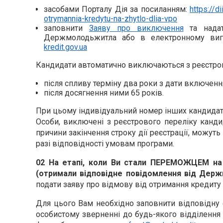
засобами Порталу Дія за посиланням:
https://d
otrymannia-kredytu-na-zhytlo-dlia-vpo
заповнити
Заяву про виключення
та надат
Держмолодьжитла або в електронному виг
kredit.gov.ua
Кандидати автоматично виключаються з реєстрово
після спливу терміну два роки з дати включенн
після досягнення ними 65 років.
При цьому індивідуальний номер інших кандидаті
Особи, виключені з реєстрового переліку канд
причини закінчення строку дії реєстрації, можут
разі відповідності умовам програми.
02 На етапі, коли Ви стали ПЕРЕМОЖЦЕМ на
(отримали відповідне повідомлення від Дер
подати заяву про відмову від отримання кредиту 
Для цього Вам необхідно заповнити відповідн
особистому зверненні до будь-якого відділенн