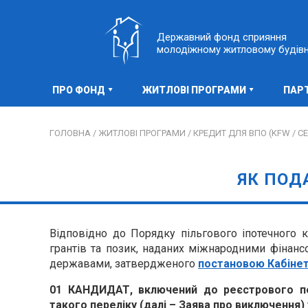
Державний фонд сприяння
молодіжному житловому будів
ПРО ФОНД
ЖИТЛОВІ ПРОГРАМИ
ПАР
ГОЛОВНА /
ЖИТЛОВІ ПРОГРАМИ /
КРЕДИТ ДЛЯ ВПО (KFW / СЕ
ЯК ПОД
Відповідно до Порядку пільгового іпотечного 
грантів та позик, наданих міжнародними фінан
державами, затвердженого
постановою Кабінету 
01 КАНДИДАТ, включений до реєстрового п
такого переліку (далі – Заява про виключення) у