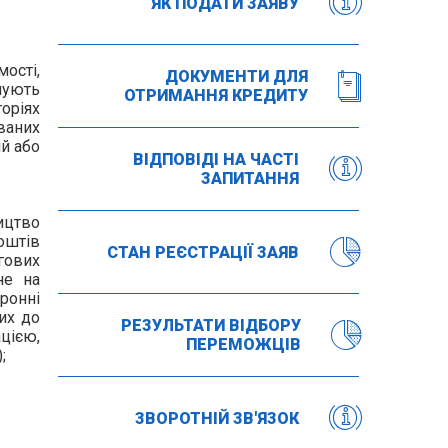
ЯК ПОДАТИ ЗАЯВУ
мості,
ДОКУМЕНТИ ДЛЯ
нують
ОТРИМАННЯ КРЕДИТУ
оріях
ваних
й або
ВІДПОВІДІ НА ЧАСТІ
ЗАПИТАННЯ
ицтво
оштів
СТАН РЕЄСТРАЦІЇ ЗАЯВ
гових
не на
ронні
их до
РЕЗУЛЬТАТИ ВІДБОРУ
цією,
ПЕРЕМОЖЦІВ
;
ЗВОРОТНІЙ ЗВ'ЯЗОК