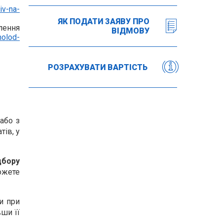
iv-na-
ЯК ПОДАТИ ЗАЯВУ ПРО
лення
ВІДМОВУ
olod-
РОЗРАХУВАТИ ВАРТІСТЬ
або з
тів, у
дбору
ожете
и при
ши її