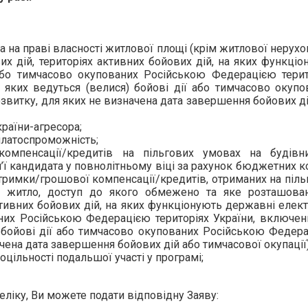
та на праві власності житлової площі (крім житлової нерухо
х дій, територіях активних бойових дій, на яких функціо
або тимчасово окупованих Російською Федерацією терит
а яких ведуться (велися) бойові дії або тимчасово окупо
витку, для яких не визначена дата завершення бойових ді
країни-агресора;
платоспроможність;
компенсації/кредитів на пільгових умовах на будівн
’ї кандидата у повнолітньому віці за рахунок бюджетних к
дтримки/грошової компенсації/кредитів, отриманих на піль
о житло, доступ до якого обмежено та яке розташова
ктивних бойових дій, на яких функціонують державні елект
аних Російською Федерацією територіях України, включен
) бойові дії або тимчасово окупованих Російською Федера
ена дата завершення бойових дій або тимчасової окупації)
ільності подальшої участі у програмі;
ліку, Ви можете подати відповідну Заяву: