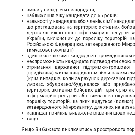
зміни у складі сім’ї кандидата;
наближення віку кандидата до 65 років;
наявності у кандидата або членів сім’ї кандида
що розташована на територіях активних бойови
державні електронні інформаційні ресурси, 
України, включених до переліку територій, н
Російською Федерацією, затвердженого Мінроз
тимчасової окупації);
один із членів сім’ї кандидата є громадянином 
неспроможність кандидата підтвердити свою 
отримання державної підтримки/грошової 
(придбання) житла кандидатом або членами сім
(крім випадків, коли за рахунок державної пі
умовах, збудовано/будувалося або придбан
територіях активних бойових дій, територіях а
інформаційні ресурси, або тимчасово окупов
переліку територій, на яких ведуться (велися
затвердженого Мінрозвитку, для яких не визнач
кандидат прийняв виважене рішення щодо недоц
тощо.
Якщо Ви бажаєте виключитись з реєстрового пере