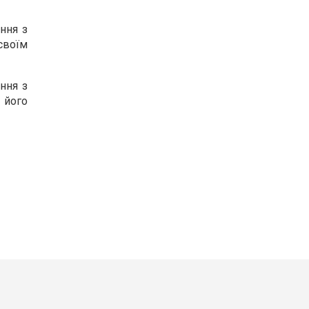
ння з
своїм
ння з
 його