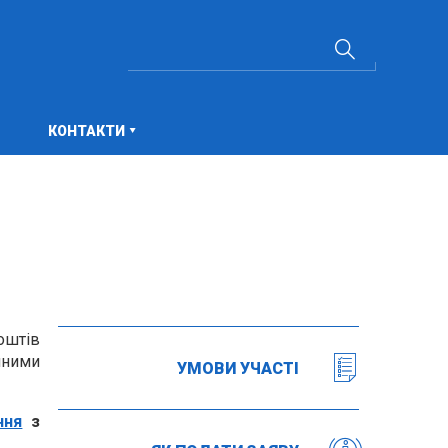
КОНТАКТИ
оштів
мними
УМОВИ УЧАСТІ
ння
з