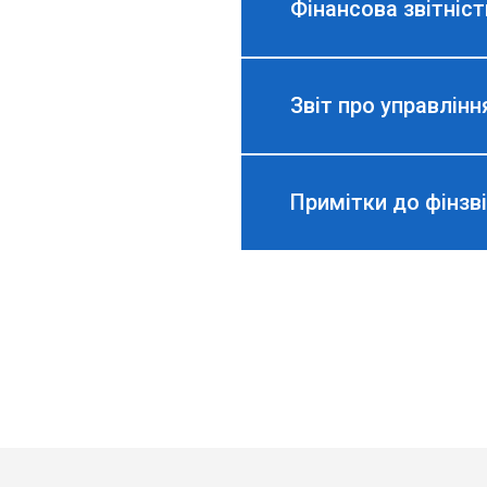
Фінансова звітніст
Звіт про управління
Примітки до фінзві