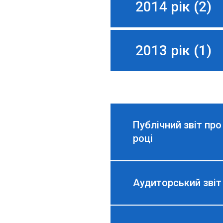
2014 рік (2)
2013 рік (1)
Публічний звіт пр
році
Аудиторський зві